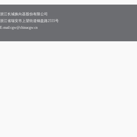
浙江长城换向器股份有限公司
浙江省瑞安市上望街道铜盘路2555号
E-mail:cgw@chinacgw.cn