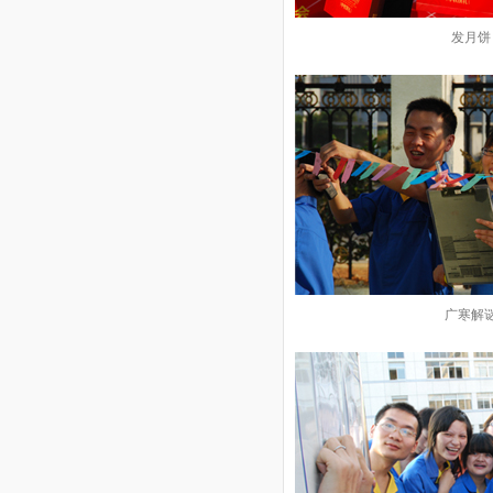
发月饼
广寒解