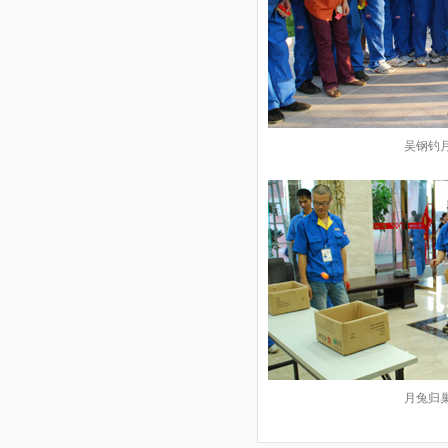
吴钢钓
月兔归