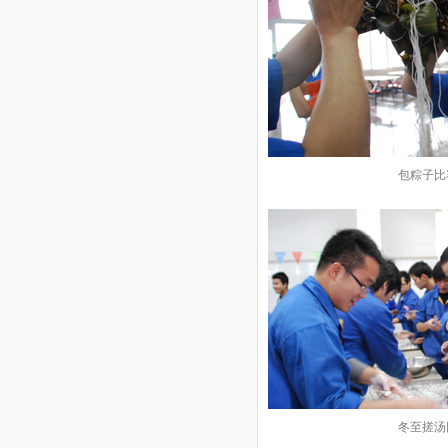
包粽子比
冬至搓汤