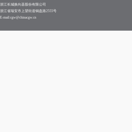
浙江长城换向器股份有限公司
浙江省瑞安市上望街道铜盘路2555号
E-mail:cgw@chinacgw.cn