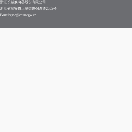
浙江长城换向器股份有限公司
浙江省瑞安市上望街道铜盘路2555号
E-mail:cgw@chinacgw.cn