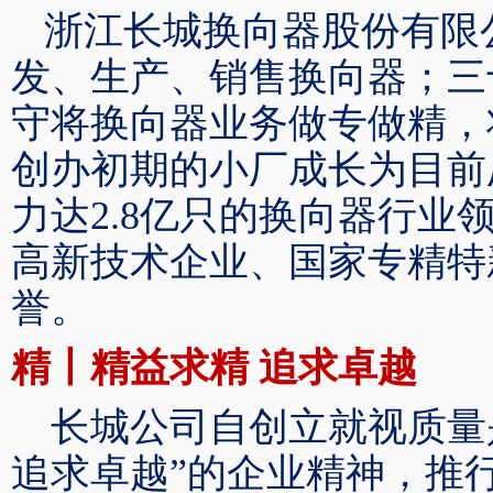
浙江长城换向器股份有限
发、生产、销售换向器；三
守将换向器业务做
专
做精，
创办
初期的小厂成长为目前
力达
2
.8亿只的换向器
行业
高新技术企业、国家专精特
誉
。
精丨精益求精
追求
卓越
长城公司自创立就视质量
追求卓越”的企业精神，推