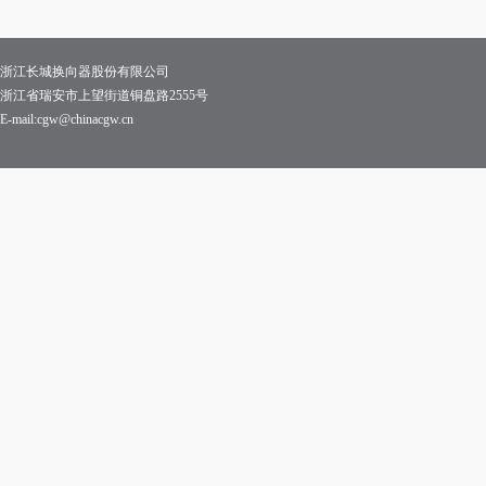
浙江长城换向器股份有限公司
浙江省瑞安市上望街道铜盘路2555号
E-mail:cgw@chinacgw.cn