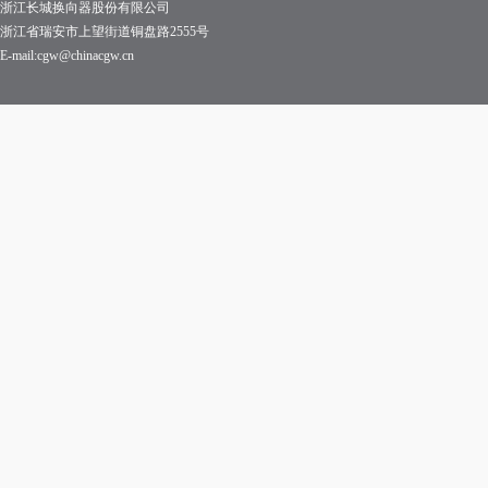
浙江长城换向器股份有限公司
浙江省瑞安市上望街道铜盘路2555号
E-mail:cgw@chinacgw.cn