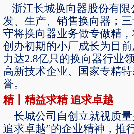
浙江长城换向器股份有限
发、生产、销售换向器；三
守将换向器业务做
专
做精，
创办
初期的小厂成长为目前
力达
2
.8亿只的换向器
行业
高新技术企业、国家专精特
誉
。
精丨精益求精
追求
卓越
长城公司自创立就视质量
追求卓越”的企业精神，推