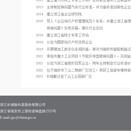
浙江长城换向器股份有限公司
浙江省瑞安市上望街道铜盘路2555号
E-mail:cgw@chinacgw.cn