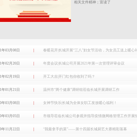
相关文件精神；宣读了
21年03月08日
|
春暖花开|长城开展“三八”妇女节活动，为女员工送上暖心
21年02月20日
|
年度会议|长城公司开展2021年第一次管理评审会议
21年02月19日
|
开工大吉|开门红包你收到了吗？
21年01月21日
|
温州市“两个健康”调研组莅临长城开展调研工作
20年03月08日
|
女神节快乐|长城为全体女职工发放暖心福利！
20年03月05日
|
市领导莅临长城公司参观并指导疫情微网格管理工作开展
19年11月22日
|
“我最拿手的菜”——第十四届长城厨艺大赛精彩落幕