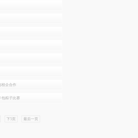
与校企合作
午包粽子比赛
下5页
最后一页