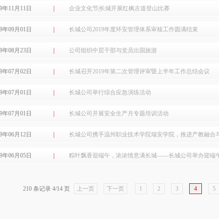
19年11月11日
|
企业文化节|长城开展红枫古道登山比赛
19年09月01日
|
长城公司2019年度环安管理体系审核工作圆满结束
19年08月23日
|
公司组织中层干部与党员出国旅游
19年07月02日
|
长城召开2019年第二次管理评审暨上半年工作总结会议
19年07月01日
|
长城公司举行综合应急演练活动
19年07月01日
|
长城公司开展安全生产月专题培训活动
19年06月12日
|
长城公司携手温州职业技术学院瑞安学院，推进产教融合
19年06月05日
|
粽叶飘香迎端午，浓浓情意满长城——长城公司举办迎端
210 条记录 4/14 页
上一页
下一页
1
2
3
4
5